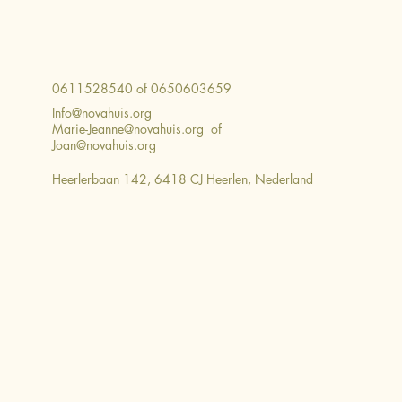
0611528540 of 0650603659
Info@novahuis.org
Marie-Jeanne@novahuis.org
of
Joan@novahuis.org
Heerlerbaan 142, 6418 CJ Heerlen, Nederland