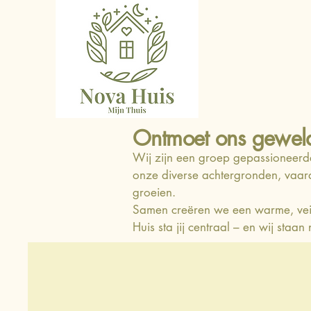
Ontmoet ons geweld
Wij zijn een groep gepassioneerde 
onze diverse achtergronden, vaard
groeien.
Samen creëren we een warme, veilig
Huis sta jij centraal – en wij staan 