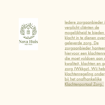
Iedere zorgaanbieder 
verplicht cliënten de
mogelijkheid te bieden
klacht in te dienen over
geleverde zorg. De
zorgaanbieder hanteer
hiervoor een klachtenr
die moet voldoen aan
kwaliteit, klachten en g
zorg (Wkkgz). Wij he
klachtenregeling onde
bij het onafhankelijke
Klachtenportaal Zorg.