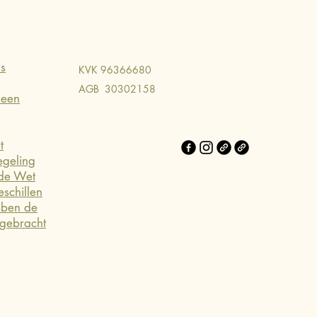
is
KVK 96366680
AGB 30302158
 een
t
egeling
 de Wet
eschillen
bben de
rgebracht