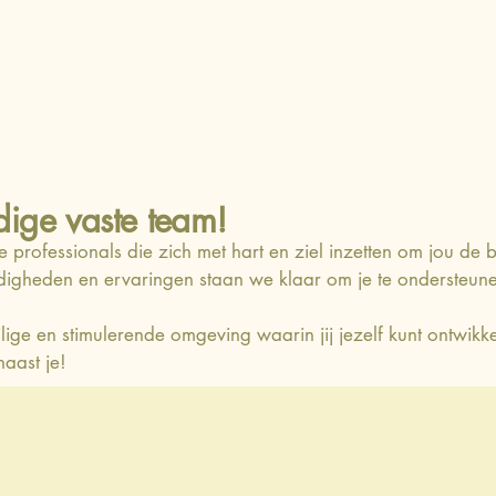
ige vaste team!
professionals die zich met hart en ziel inzetten om jou de 
igheden en ervaringen staan we klaar om je te ondersteunen
e en stimulerende omgeving waarin jij jezelf kunt ontwikkel
naast je!